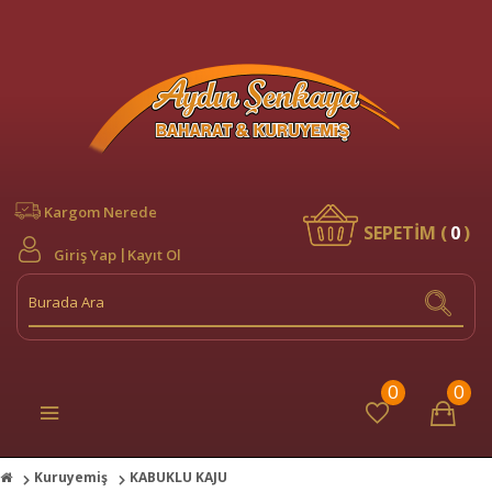
Kargom Nerede
SEPETİM (
0
)
Giriş Yap
Kayıt Ol
0
0
Kuruyemiş
KABUKLU KAJU